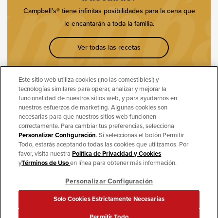
Campbell’s® tiene infinitas posibilidades para la cena que
le encantarán a toda la familia.
Ver todas las recetas
Este sitio web utiliza cookies (¡no las comestibles!) y
tecnologías similares para operar, analizar y mejorar la
funcionalidad de nuestros sitios web, y para ayudarnos en
nuestros esfuerzos de marketing. Algunas cookies son
SÍGUENOS
necesarias para que nuestros sitios web funcionen
correctamente. Para cambiar tus preferencias, selecciona
Personalizar Configuración
. Si seleccionas el botón Permitir
Todo, estarás aceptando todas las cookies que utilizamos. Por
favor, visita nuestra
Política de Privacidad y Cookies
y
Términos de Uso
en línea para obtener más información.
Términos de uso
Publicidad basada en intereses
Política de privacidad
Personalizar Configuración
Configuración de Cookies [No Vender ni Compartir Mi Información Personal]
© 2026 The Campbell's Company LATINOAMÉRICA. Todos los derechos
Solo Cookies Estrictamente Necesarias
reservados.
Permitir Todo